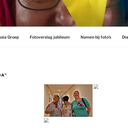
iaGroep en voorgangers
ssia Groep
Fotoverslag jubileum
Namen bij foto’s
Di
DA"