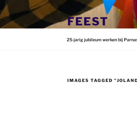
Ga
naar
FEEST
de
inhoud
25 jaar werkzaam bij Parnass
25-jarig jubileum werken bij Parna
IMAGES TAGGED "JOLAN